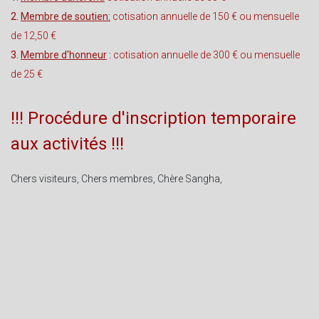
2.
Membre de soutien:
cotisation annuelle de 150 € ou mensuelle
de 12,50 €
3.
Membre d'honneur
:
cotisation annuelle de 300 € ou mensuelle
de 25 €
!!! Procédure d'inscription temporaire
aux activités !!!
Chers visiteurs, Chers membres, Chère Sangha,
Veuillez noter que si vous souhaitez vous inscrire à un événement
sur notre site Web,
vous devez toujours vous inscrire au centre pour lequel vous
réservez l'événement.
Vous naviguez sur " Nos centres ", puis choisissez le centre de