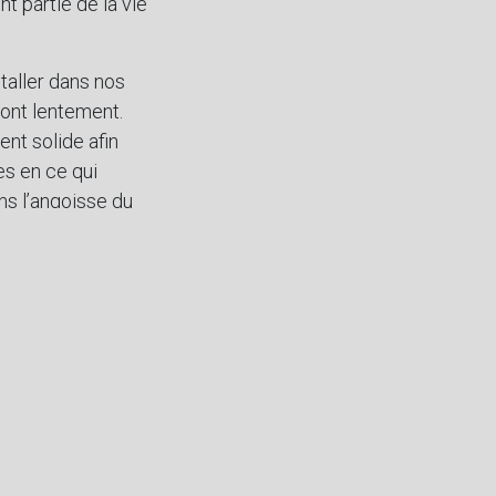
t partie de la vie
taller dans nos
ront lentement.
nt solide afin
es en ce qui
ns l’angoisse du
ar la méditation
 les bienfaits
 santé mentale et
es de la vie.
 Année 2022, et