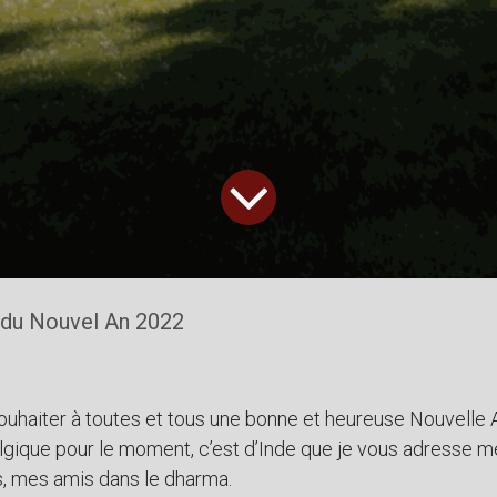
du Nouvel An 2022
ouhaiter à toutes et tous une bonne et heureuse Nouvelle
lgique pour le moment, c’est d’Inde que je vous adresse m
s, mes amis dans le dharma.