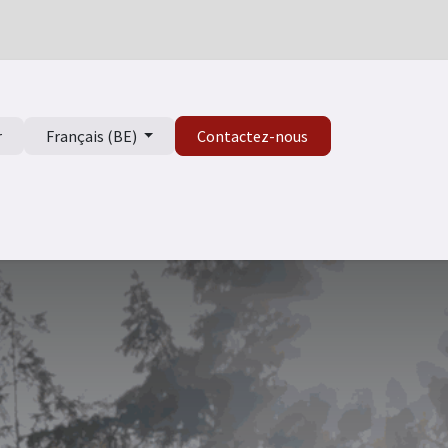
r
Français (BE)
Contactez-nous
isme