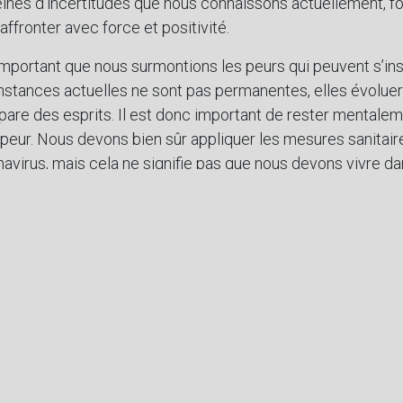
ines d’incertitudes que nous connaissons actuellement, fon
affronter avec force et positivité.
important que nous surmontions les peurs qui peuvent s’ins
constances actuelles ne sont pas permanentes, elles évolue
pare des esprits. Il est donc important de rester mentaleme
 peur. Nous devons bien sûr appliquer les mesures sanitair
avirus, mais cela ne signifie pas que nous devons vivre da
vitable. Par contre, vous devez vous entraîner mentalement p
santé physique en pratiquant des activités. Ne négligez pas
é. Prenez du temps pour vous-même, prenez soin de votre
 manière, il nous est possible d’affronter tous les problèm
 et moi-même vous souhaitons une heureuse et prospère
de vous revoir bientôt.