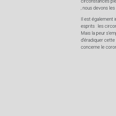
circonstances ple
; nous devons les 
Il est également 
esprits : les cir
Mais la peur s’em
d’éradiquer cette
concerne le coron
virus : il est iné
et soigner votre 
d’une bonne sant
physique. De cette
Lama Tashi Nyima
nous réjouissons 
Lama Zeupa