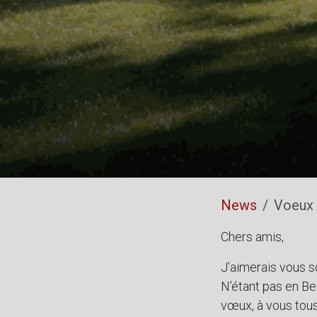
News
Voeux 
Chers amis,
J’aimerais vous s
N’étant pas en Be
vœux, à vous tou