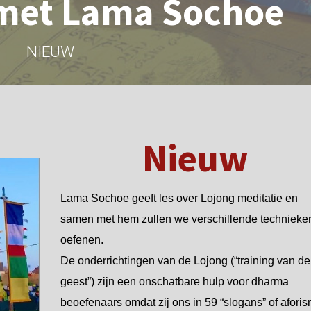
 met Lama Sochoe
NIEUW
Nieuw
Lama Sochoe geeft les over Lojong meditatie en
samen met hem zullen we verschillende technieke
oefenen.
De onderrichtingen van de Lojong (“training van de
geest”) zijn een onschatbare hulp voor dharma
beoefenaars omdat zij ons in 59 “slogans” of afori