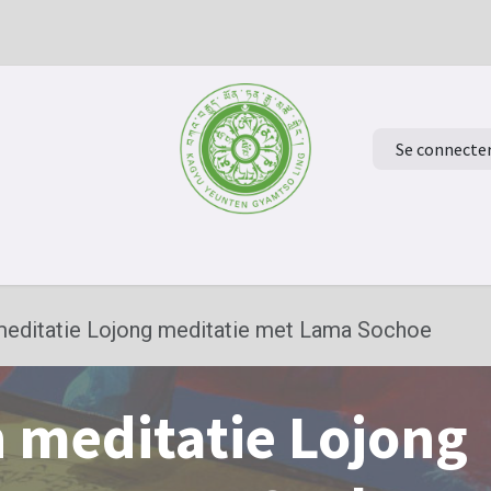
Se connecte
ur à la page d'accueil
Evénements
Verdiep je in het Boeddh
meditatie Lojong meditatie met Lama Sochoe
 meditatie Lojong