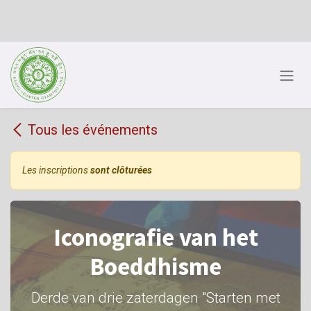
Se rendre au contenu
Tous les événements
Les inscriptions
sont clôturées
Iconografie van het
Boeddhisme
Derde van drie zaterdagen "Starten met