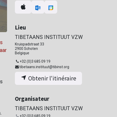
Lieu
TIBETAANS INSTITUUT VZW
ls
Kruispadstraat 33
2900 Schoten
naar
Belgique
+32 (0)3 685 09 19
tibetaans.instituut@tibinst.org
Obtenir l'itinéraire
ks
Organisateur
e
TIBETAANS INSTITUUT VZW
.
+32 (0)3 685 09 19