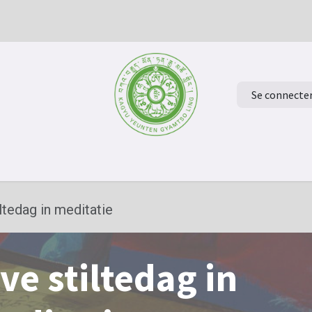
Se connecte
ur à la page d'accueil
Evénements
Verdiep je in het Boeddh
ltedag in meditatie
ve stiltedag in