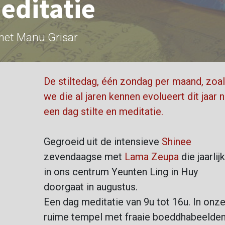
editatie
met Manu Grisar
De stiltedag, één zondag per maand, zoa
we die al jaren kennen evolueert dit jaar 
een dag stilte en meditatie.
Gegroeid uit de intensieve
Shinee
zevendaagse met
Lama Zeupa
die jaarlij
in ons centrum Yeunten Ling in Huy
doorgaat in augustus.
Een dag meditatie van 9u tot 16u. In onz
ruime tempel met fraaie boeddhabeelden