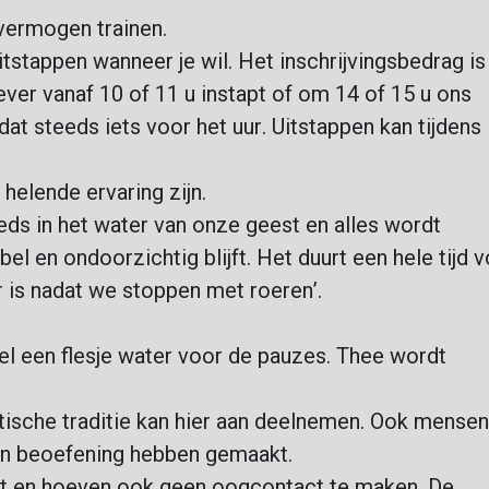
vermogen trainen.
itstappen wanneer je wil. Het inschrijvingsbedrag is
ever vanaf 10 of 11 u instapt of om 14 of 15 u ons
 dat steeds iets voor het uur. Uitstappen kan tijdens
elende ervaring zijn.
eeds in het water van onze geest en alles wordt
 en ondoorzichtig blijft. Het duurt een hele tijd 
r is nadat we stoppen met roeren’.
l een flesje water voor de pauzes.
Thee wordt
stische traditie kan hier aan deelnemen. Ook mensen
en beoefening hebben gemaakt.
niet en hoeven ook geen oogcontact te maken. De