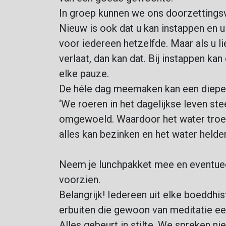
In groep kunnen we ons doorzettings
Nieuw is ook dat u kan instappen en u
voor iedereen hetzelfde. Maar als u li
verlaat, dan kan dat. Bij instappen kan
elke pauze.
De héle dag meemaken kan een diepe h
‘We roeren in het dagelijkse leven st
omgewoeld. Waardoor het water troebel
alles kan bezinken en het water helde
Neem je lunchpakket mee en eventuee
voorzien.
Belangrijk! Iedereen uit elke boeddhi
erbuiten die gewoon van meditatie e
Alles gebeurt in stilte. We spreken 