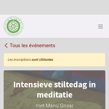
Se rendre au contenu
Tous les événements
Les inscriptions
sont clôturées
Intensieve stiltedag in
meditatie
met Manu Grisar