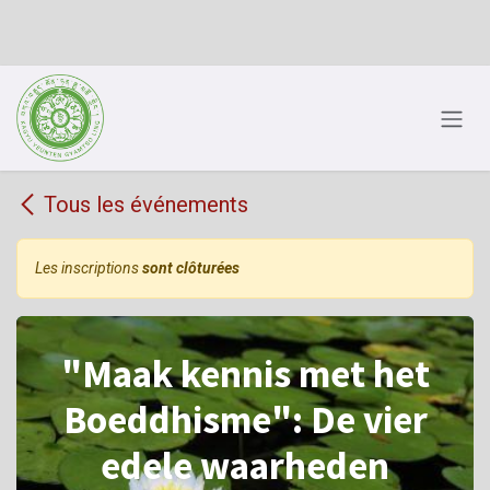
Se rendre au contenu
Tous les événements
Les inscriptions
sont clôturées
"Maak kennis met het
Boeddhisme": De vier
edele waarheden