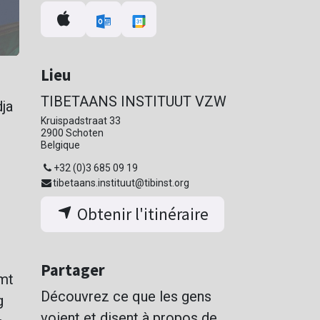
Lieu
TIBETAANS INSTITUUT VZW
ja
Kruispadstraat 33
2900 Schoten
Belgique
+32 (0)3 685 09 19
tibetaans.instituut@tibinst.org
Obtenir l'itinéraire
Partager
emt
Découvrez ce que les gens
g
voient et disent à propos de