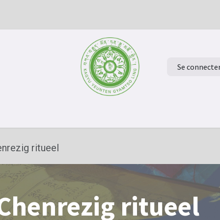
Se connecte
ur à la page d'accueil
Evénements
Verdiep je in het Boeddh
rezig ritueel
henrezig ritueel