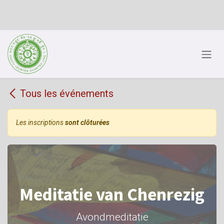
Se rendre au contenu
Tous les événements
Les inscriptions
sont clôturées
Meditatie van Chenrezig
Avondmeditatie