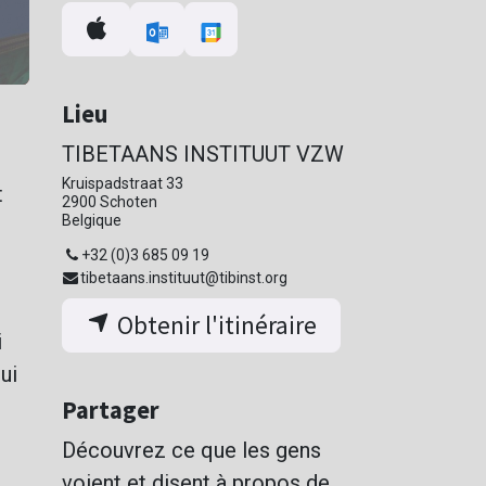
Lieu
TIBETAANS INSTITUUT VZW
Kruispadstraat 33
t
2900 Schoten
Belgique
+32 (0)3 685 09 19
tibetaans.instituut@tibinst.org
Obtenir l'itinéraire
i
ui
Partager
Découvrez ce que les gens
voient et disent à propos de