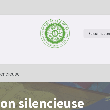
Se connecte
ur à la page d'accueil
Evénements
Verdiep je in het Boeddh
lencieuse
on silencieuse