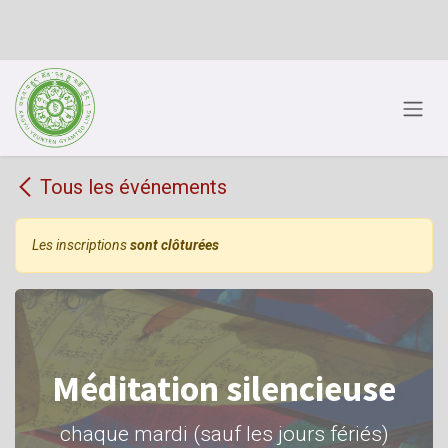
Se rendre au contenu
Tous les événements
Les inscriptions
sont clôturées
Méditation silencieuse
chaque mardi (sauf les jours fériés)