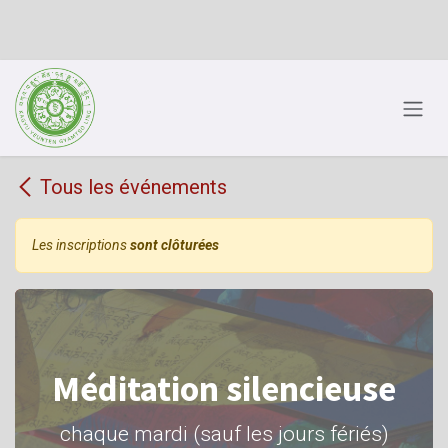
Se rendre au contenu
Tous les événements
Les inscriptions
sont clôturées
Méditation silencieuse
chaque mardi (sauf les jours fériés)