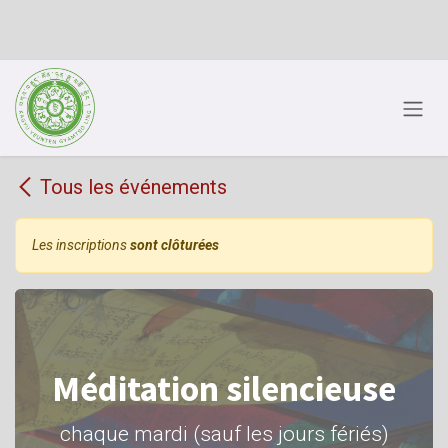
Se rendre au contenu
Tous les événements
Les inscriptions
sont clôturées
Méditation silencieuse
chaque mardi (sauf les jours fériés)