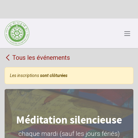
Se rendre au contenu
Tous les événements
Les inscriptions
sont clôturées
Méditation silencieuse
chaque mardi (sauf les jours fériés)