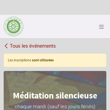
Se rendre au contenu
Tous les événements
Les inscriptions
sont clôturées
Méditation silencieuse
chaque mardi (sauf les jours fériés)