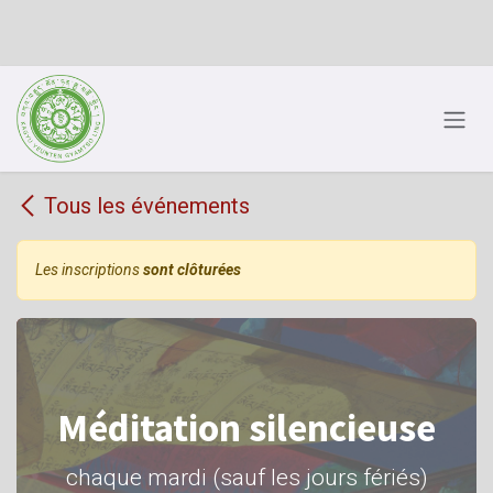
Se rendre au contenu
Tous les événements
Les inscriptions
sont clôturées
Méditation silencieuse
chaque mardi (sauf les jours fériés)