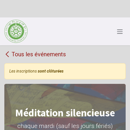
Se rendre au contenu
Tous les événements
Les inscriptions
sont clôturées
Méditation silencieuse
chaque mardi (sauf les jours fériés)