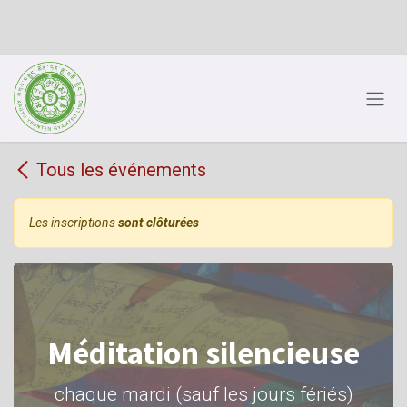
Se rendre au contenu
Tous les événements
Les inscriptions
sont clôturées
Méditation silencieuse
chaque mardi (sauf les jours fériés)