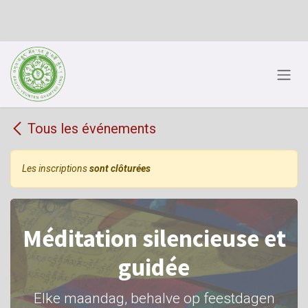
Se rendre au contenu
Tous les événements
Les inscriptions
sont clôturées
Méditation silencieuse et
guidée
Elke maandag, behalve op feestdagen