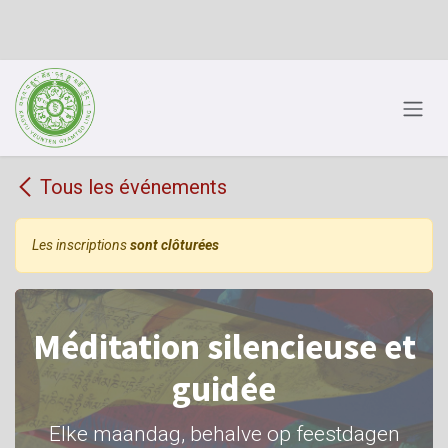
Se rendre au contenu
Tous les événements
Les inscriptions
sont clôturées
Méditation silencieuse et
guidée
Elke maandag, behalve op feestdagen