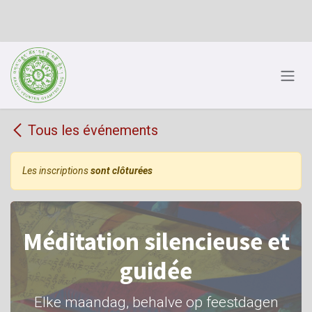
Se rendre au contenu
Tous les événements
Les inscriptions
sont clôturées
Méditation silencieuse et
guidée
Elke maandag, behalve op feestdagen