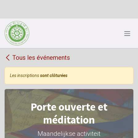
Se rendre au contenu
Tous les événements
Les inscriptions
sont clôturées
Porte ouverte et
méditation
Maandelijkse activiteit