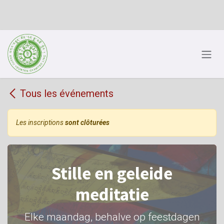
Se rendre au contenu
Tous les événements
Les inscriptions
sont clôturées
Stille en geleide
meditatie
Elke maandag, behalve op feestdagen