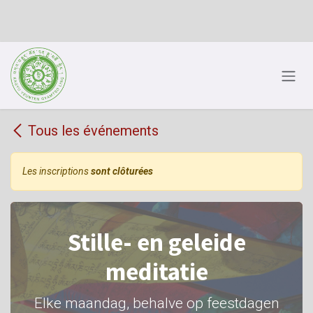
Se rendre au contenu
Tous les événements
Les inscriptions
sont clôturées
Stille- en geleide
meditatie
Elke maandag, behalve op feestdagen