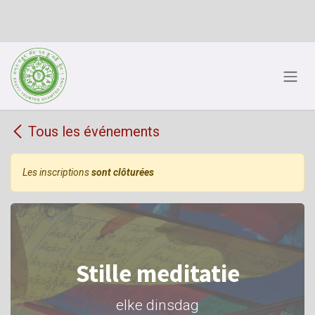
Se rendre au contenu
Tous les événements
Les inscriptions
sont clôturées
Stille meditatie
elke dinsdag