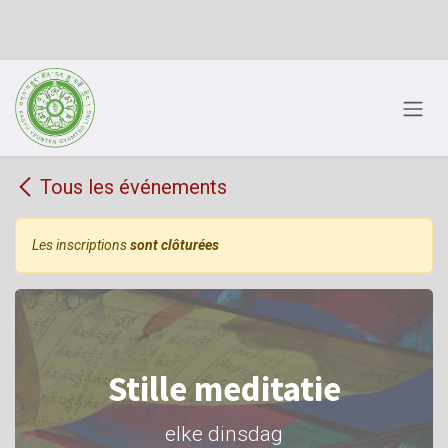
Se rendre au contenu
Tous les événements
Les inscriptions
sont clôturées
Stille meditatie
elke dinsdag