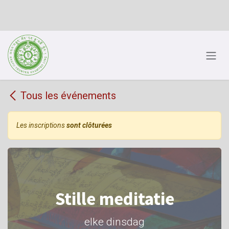
Se rendre au contenu
Tous les événements
Les inscriptions
sont clôturées
Stille meditatie
elke dinsdag