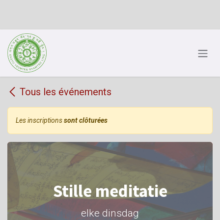
Se rendre au contenu
Tous les événements
Les inscriptions
sont clôturées
Stille meditatie
elke dinsdag