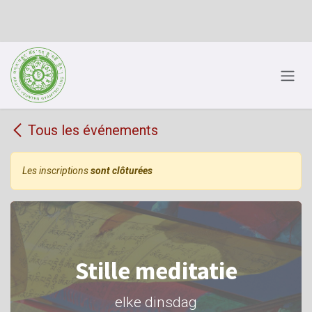
Se rendre au contenu
Tous les événements
Les inscriptions
sont clôturées
Stille meditatie
elke dinsdag