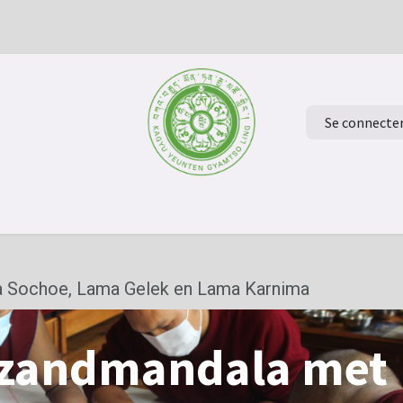
Se connecte
ur à la page d'accueil
Evénements
Verdiep je in het Boeddh
 Sochoe, Lama Gelek en Lama Karnima
 zandmandala met