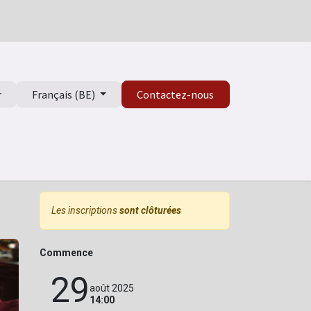
r
Français (BE)
Contactez-nous
isme
Les inscriptions
sont clôturées
Commence
29
août 2025
14:00