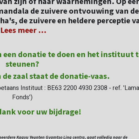
van zijn of haar waarnemingen. Op ee
mandala de zuivere ontvouwing van de
a's, de zuivere en heldere perceptie v
.
Lees meer ...
een donatie te doen en het instituut 
steunen?
 de zaal staat de donatie-vaas.
etaans Instituut : BE63 2200 4930 2308 - ref. 'Lam
Fonds')
 dank voor uw bijdrage!
 meerdere Kagyu Yeunten Gyamtso Ling centra, gaat volledig naar de