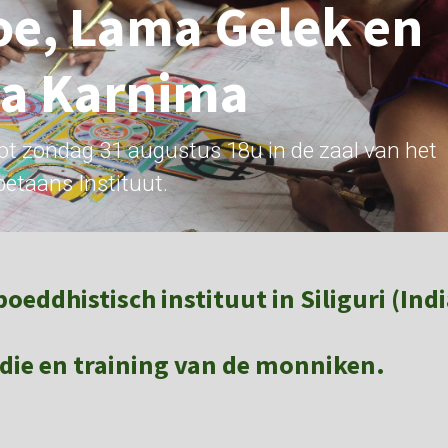
e, Lama Gelek en
a Karnima
ot zondag 31 augustus 18u in de zaal van het
betaans Instituut.
eddhistisch instituut in Siliguri (Indi
die en training van de monniken.