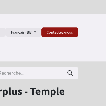
r
Français (BE)
Contactez-nous
isme
rplus - Temple