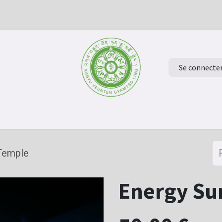
Se connecte
ur à la page d'accueil
Evénements
Verdiep je in het Boeddh
 Temple
Energy Su