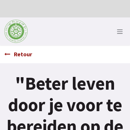
Se rendre au contenu
Retour
"Beter leven
door je voor te
bereiden op de